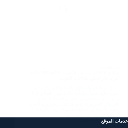
فني طباخات
تصليح طباخات صناعية الكويت /66244351/تصليح
أفران غاز/تصليح طباخات الكويت
تحتاج المطاعم والفنادق والمطابخ المركزية إلى
أجهزة طهي تعمل بكفاءة عالية دون انقطاع، لذلك
تعتبر خدمة تصليح طباخات صناعية الكويت من
الخدمات الضرورية للحفاظ على استمرارية العمل
وتجنب الأعطال المفاجئة التي قد تؤثر على الإنتاج
وجودة الخدمة. نحن نوفر حلولاً…
خدمات الموقع
2024-02-01
SAMAR