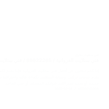
فني ستلايت
,
مقاول
فني ستلايت الفروانية / 69922265 / فني ستلايت هندي / افضل فني ستلايت
إذا كنتم تبحثون عن أفضل فني ستلايت الفروانية فإننا نقدم لكم
يقدم خدمات تركيب وصيانة الستلايت بكفاءة عالية واحترافية 
جديدة، أو تجديد اشتراكات قنواتكم المفضلة، أو حتى الحاجة…
2023-08-14
ABDO6121999