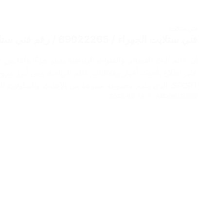
فني ستلايت
فني ستلايت الجهراء / 69922265 / رقم فني ستلايت / تجديد اشتراك bein sport
إن عالم البث الفضائي والقنوات الرياضية يعتبر جزءًا هامًا من 
SPORT، الذي يقدم مجموعة متنوعة من الأحداث والبطولات الرياضية…
2023-08-14
ABDO6121999