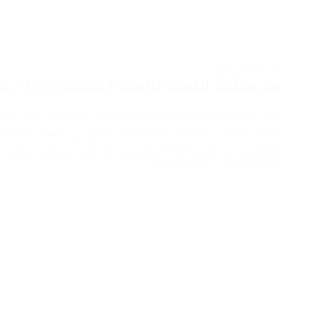
فني ستلايت
,
مقاول
فني ستلايت الكويت العاصمة / 69922265 / تركيب رسيفر / تركيب ستلايت مركزي
يعتبر الاستمتاع بمشاهدة البرامج والقنوات التلفزيونية جزءًا أ
العصر الحالي، ومع تطور التكنولوجيا، أصبح من السهل الوصو
والإخباري من جميع أنحاء العالم ومن هنا يأتي دور فني ستلايت
2023-08-14
ABDO6121999