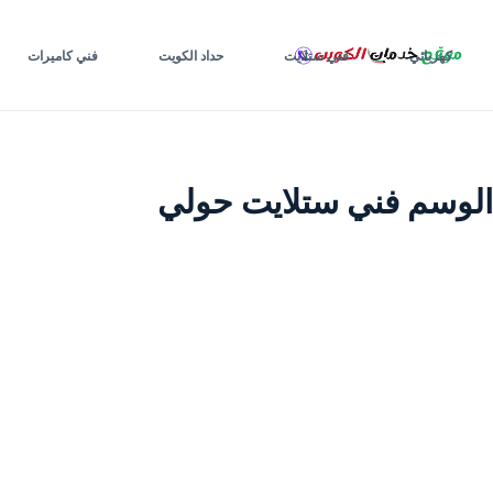
لتجاوز
لى
كهربائي
فني ستلايت
حداد الكويت
فني كاميرات
لمحتوى
الوسم
فني ستلايت حولي