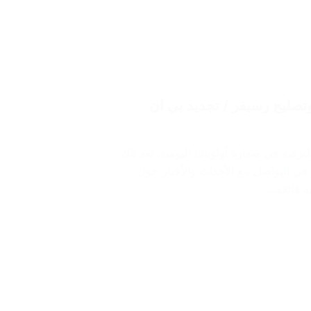
لكبير / 69922265 / تركيب وتصليح رسيفر / تجديد بي ان
رفيه في صدارة أولوياتنا اليومية. تعد تلك
 في التواصل مع الأحداث والأخبار حول
ية فائقة…