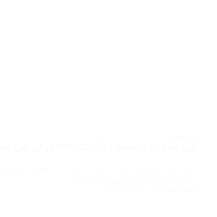
فني ستلايت
فني ستلايت الاحمدي/ 69922265 / رقم فني ستلايت / ستلايت الكويت
باتت تقنية الستلايت أمرًا لا غنى عنه في حياتنا اليومية، حيث
متنوعة من القنوات التلفزيونية والمحتوى
2023-08-14
ABDO6121999