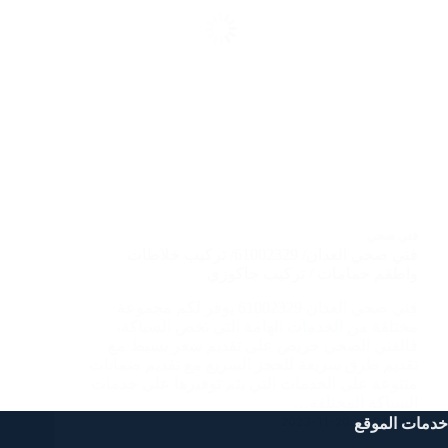
فني صحي
فني صحي العدان/ 61002329/ تركيب خلاطات
واطقم حمامات / تركيب جاكوزي
فني صحي العدان 61002329 يوفر لكم مجموعة
مختلفة من الخدمات الهامة التي تخص السباكة،
فالفني الصحي حريص على تقديم سعر بسيط مع
تقديم طرق سريعة للحجز السريع مع تقديم ضمانات
متنوعة على الخدمات التي يتم توفيرها على خدمات
السباكة المختلفة…
خدمات الموقع
2023-11-20
SAMAR