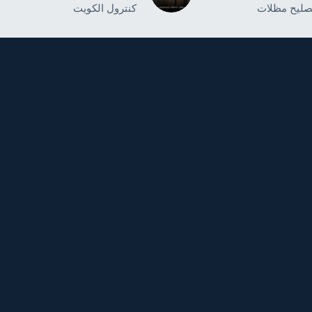
صليح مظلات
كنترول الكويت