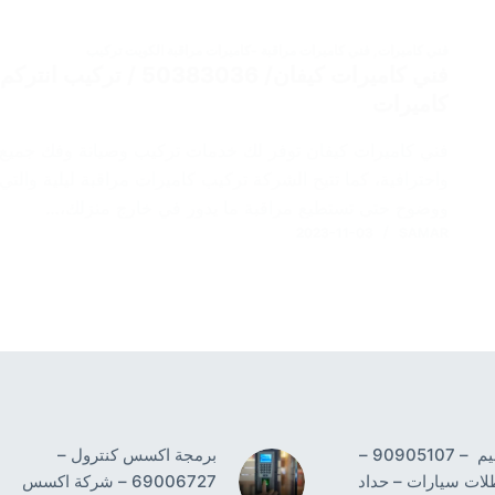
فني كاميرات
,
فني كاميرات مراقبة -كاميرات مراقبة الكويت تركيب
فني كاميرات كيفان/ 83036
كاميرات
فني كاميرات كيفان توفر لك خدمات تركيب وصيانة وفك جميع أ
واحترافية، كما تتيح الشركة تركيب كاميرات مراقبة ليلية والت
ووضوح حتى تستطيع مراقبة ما يدور في خارج منزلك،…
2023-11-03
SAMAR
حداد النسيم – 90905107 –
برمجة اكسس كنترول –
لات سيارات – حداد
69006727 – شركة اكسس