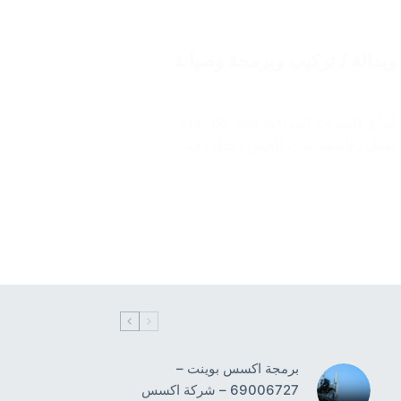
503 / تركيب انتركم وبدالة / تركيب وبرمجة وصيانة
نواع كاميرات المراقبة ذلك بكل دقة
ي تعمل بالأشعة تحت الحمراء بكل دقة
برمجة اكسس بوينت –
69006727 – شركة اكسس