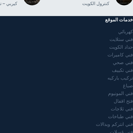
كنترول الكويت
كيربي – ت
خدمات الموقع
كهربائي
فني ستلايت
حداد الكويت
فني كاميرات
فني صحي
فني تكييف
تركيب باركيه
صباغ
فني المونيوم
فتح اقفال
فني ثلاجات
فني طباخات
فني انتركم وبدالات
فني غسلات