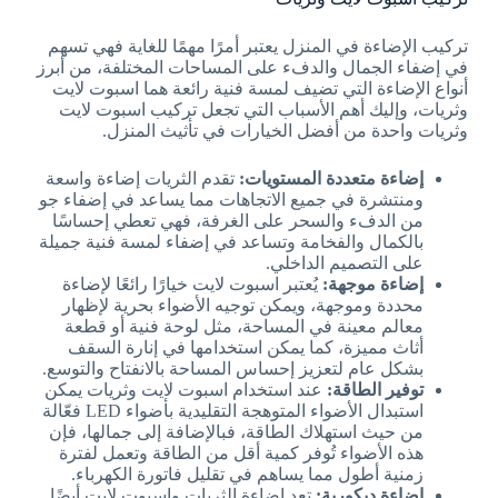
تركيب الإضاءة في المنزل يعتبر أمرًا مهمًا للغاية فهي تسهم
في إضفاء الجمال والدفء على المساحات المختلفة، من أبرز
أنواع الإضاءة التي تضيف لمسة فنية رائعة هما اسبوت لايت
وثريات، وإليك أهم الأسباب التي تجعل تركيب اسبوت لايت
وثريات واحدة من أفضل الخيارات في تأثيث المنزل.
إضاءة متعددة المستويات:
تقدم الثريات إضاءة واسعة
ومنتشرة في جميع الاتجاهات مما يساعد في إضفاء جو
من الدفء والسحر على الغرفة، فهي تعطي إحساسًا
بالكمال والفخامة وتساعد في إضفاء لمسة فنية جميلة
على التصميم الداخلي.
إضاءة موجهة:
يُعتبر اسبوت لايت خيارًا رائعًا لإضاءة
محددة وموجهة، ويمكن توجيه الأضواء بحرية لإظهار
معالم معينة في المساحة، مثل لوحة فنية أو قطعة
أثاث مميزة، كما يمكن استخدامها في إنارة السقف
بشكل عام لتعزيز إحساس المساحة بالانفتاح والتوسع.
توفير الطاقة:
عند استخدام اسبوت لايت وثريات يمكن
استبدال الأضواء المتوهجة التقليدية بأضواء LED فعّالة
من حيث استهلاك الطاقة، فبالإضافة إلى جمالها، فإن
هذه الأضواء تُوفر كمية أقل من الطاقة وتعمل لفترة
زمنية أطول مما يساهم في تقليل فاتورة الكهرباء.
إضاءة ديكورية:
تعد إضاءة الثريات واسبوت لايت أيضًا