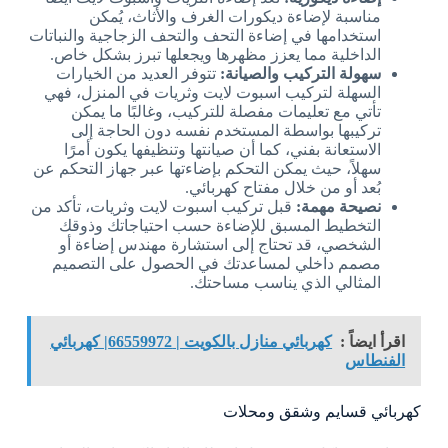
مناسبة لإضاءة ديكورات الغرف والأثاث، يُمكن
استخدامها في إضاءة التحف والتحف الزجاجية والنباتات
الداخلية مما يعزز مظهرها ويجعلها تبرز بشكل خاص.
سهولة التركيب والصيانة:
تتوفر العديد من الخيارات
السهلة لتركيب اسبوت لايت وثريات في المنزل، فهي
تأتي مع تعليمات مفصلة للتركيب، وغالبًا ما يمكن
تركيبها بواسطة المستخدم نفسه دون الحاجة إلى
الاستعانة بفني، كما أن صيانتها وتنظيفها يكون أمرًا
سهلاً، حيث يمكن التحكم بإضاءتها عبر جهاز التحكم عن
بُعد أو من خلال مفتاح كهربائي.
نصيحة مهمة:
قبل تركيب اسبوت لايت وثريات، تأكد من
التخطيط المسبق للإضاءة حسب احتياجاتك وذوقك
الشخصي، قد تحتاج إلى استشارة مهندس إضاءة أو
مصمم داخلي لمساعدتك في الحصول على التصميم
المثالي الذي يناسب مساحتك.
اقرأ ايضاً :
كهربائي منازل بالكويت | 66559972| كهربائي
الفنطاس
كهربائي قسايم وشقق ومحلات