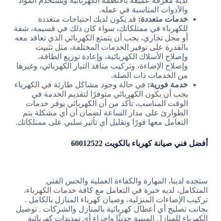
لديه معرفة عميقة بالأنظمة الكهربائية ويستخدم المواد
والأدوات المناسبة في عمله.
خدمات متعددة:
قد يكون لديك احتياجات متعددة
للكهرباء في ممتلكاتك، سواء كان ذلك في قسيمة، شقة
أو محل تجاري، يجب أن يتمتع الكهربائي الذي تعاقد معه
بالقدرة على توفير الخدمات المختلفة، مثل تثبيت
وإصلاح الأسلاك الكهربائية، وإعادة توزيع الطاقة،
وإصلاح الإضاءة، وتركيب منافذ التيار الكهربائي، وغيرها
من الخدمات ذات الصلة.
خدمة فورية:
في حالة وجود مشاكل طارئة في الكهرباء
يجب أن يكون الكهربائي متوفرًا لتقديم الخدمة في
الوقت المناسب، تأكد من أن الكهربائي يوفر خدمات
الطوارئ على مدار الساعة لضمان أن أي مشكلة يتم
التعامل معها فورًا وتقليل أي تأثير سلبي على ممتلكاتك.
أفضل فني صيانة كهرباء بالكويت 60012522
ستجده لدينا، المهارة والكفاءة العملية والحس الفني
المتكامل، لديه خبرة في التعامل مع كافة خدمات الكهرباء،
تركيب الإضاءات المنزلية، وصيان كهرباء المنازل بالكامل .
بجانب تصليح أي أعطال كهربائية بالمنازل والشركات . توصيل
الكهرباء للمنازل المبنية حديثًا وإجراء أي تمديدات كهربائية