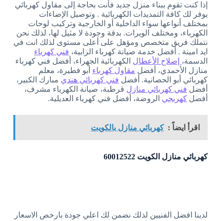
إذا كنت تقوم ببناء منزل جديد فأنت بحاجة إلى مقاول كهربائي
يوفر لك كافة التمديدات الكهربائية . وتوصيل الإضاءات
بمختلف أنواعها سواء الداخلية أو الخارجية وتركيب لوحات
الكهرباء، ومختلف الويرات. بدقة وجودة لا مثيل لها، لذلك نحن
نتملك فريق متخصص ومؤهل على أعلى مستوى لذلك انت في
ايد امينة . أفضل خدمة صيانة كهرباء الرابية،
فني كهرباء
الدسمة،
إصلاح الأعطال
الكهربائية الجهراء، أفضل فني كهرباء
منازل الأحمدي، أفضل
مقاول كهرباء
أبو فطيرة، معلم
كهربائي أبو الحصانية. أفضل
فني كهربائي هندي
مبارك الكبير،
أفضل
فني كهربائي منازل
قرطبة، صيانة الكهرباء مشرف،
أفضل
كهربجي
الروضة، أفضل فني كهرباء العديلية.
اقرأ ايضاً :
كهربائي منازل بالكويت
كهربائي منازل الكويت 60012522
لدينا افضل الفنيين لذلك نضمن لك اعلي جودة بارخص الاسعار