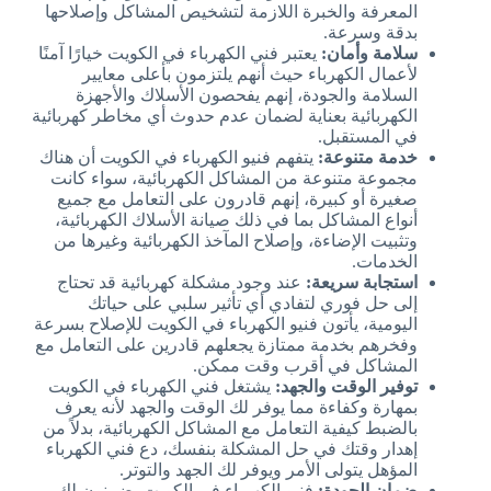
المعرفة والخبرة اللازمة لتشخيص المشاكل وإصلاحها
بدقة وسرعة.
سلامة وأمان:
يعتبر فني الكهرباء في الكويت خيارًا آمنًا
لأعمال الكهرباء حيث أنهم يلتزمون بأعلى معايير
السلامة والجودة، إنهم يفحصون الأسلاك والأجهزة
الكهربائية بعناية لضمان عدم حدوث أي مخاطر كهربائية
في المستقبل.
خدمة متنوعة:
يتفهم فنيو الكهرباء في الكويت أن هناك
مجموعة متنوعة من المشاكل الكهربائية، سواء كانت
صغيرة أو كبيرة، إنهم قادرون على التعامل مع جميع
أنواع المشاكل بما في ذلك صيانة الأسلاك الكهربائية،
وتثبيت الإضاءة، وإصلاح المآخذ الكهربائية وغيرها من
الخدمات.
استجابة سريعة:
عند وجود مشكلة كهربائية قد تحتاج
إلى حل فوري لتفادي أي تأثير سلبي على حياتك
اليومية، يأتون فنيو الكهرباء في الكويت للإصلاح بسرعة
وفخرهم بخدمة ممتازة يجعلهم قادرين على التعامل مع
المشاكل في أقرب وقت ممكن.
توفير الوقت والجهد:
يشتغل فني الكهرباء في الكويت
بمهارة وكفاءة مما يوفر لك الوقت والجهد لأنه يعرف
بالضبط كيفية التعامل مع المشاكل الكهربائية، بدلاً من
إهدار وقتك في حل المشكلة بنفسك، دع فني الكهرباء
المؤهل يتولى الأمر ويوفر لك الجهد والتوتر.
ضمان الجودة:
فنيو الكهرباء في الكويت يضمنون لك