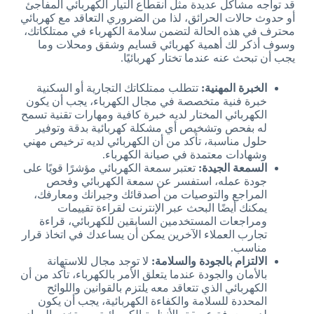
قد تواجه مشاكل عديدة مثل انقطاع التيار الكهربائي المفاجئ
أو حدوث حالات الحرائق، لذا من الضروري التعاقد مع كهربائي
محترف في هذه الحالة لتضمن سلامة الكهرباء في ممتلكاتك،
وسوف أذكر لك أهمية كهربائي قسايم وشقق ومحلات وما
يجب أن تبحث عنه عندما تختار كهربائيًا.
الخبرة المهنية:
تتطلب ممتلكاتك التجارية أو السكنية
خبرة فنية متخصصة في مجال الكهرباء، يجب أن يكون
الكهربائي المختار لديه خبرة كافية ومهارات تقنية تسمح
له بفحص وتشخيص أي مشكلة كهربائية بدقة وتوفير
حلول مناسبة، تأكد من أن الكهربائي لديه ترخيص مهني
وشهادات معتمدة في صيانة الكهرباء.
السمعة الجيدة:
تعتبر سمعة الكهربائي مؤشرًا قويًا على
جودة عمله، استفسر عن سمعة الكهربائي وفحص
المراجع والتوصيات من أصدقائك وجيرانك ومعارفك،
يمكنك أيضًا البحث عبر الإنترنت لقراءة تقييمات
ومراجعات المستخدمين السابقين للكهربائي، قراءة
تجارب العملاء الآخرين يمكن أن يساعدك في اتخاذ قرار
مناسب.
الالتزام بالجودة والسلامة:
لا توجد مجال للاستهانة
بالأمان والجودة عندما يتعلق الأمر بالكهرباء، تأكد من أن
الكهربائي الذي تتعاقد معه يلتزم بالقوانين واللوائح
المحددة للسلامة والكفاءة الكهربائية، يجب أن يكون