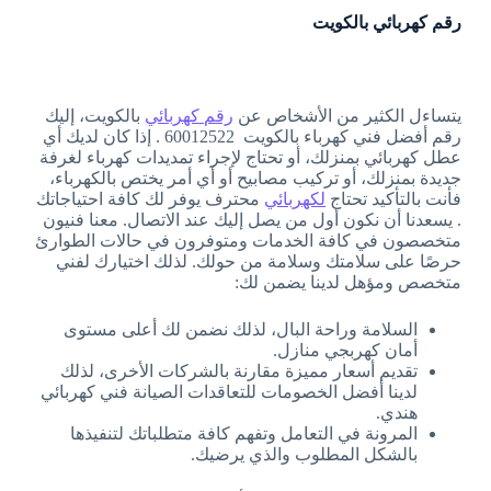
رقم كهربائي بالكويت
يتساءل الكثير من الأشخاص عن
رقم كهربائي
بالكويت، إليك
رقم أفضل فني كهرباء بالكويت 60012522 . إذا كان لديك أي
عطل كهربائي بمنزلك، أو تحتاج لإجراء تمديدات كهرباء لغرفة
جديدة بمنزلك، أو تركيب مصابيح أو أي أمر يختص بالكهرباء،
فأنت بالتأكيد تحتاج
لكهربائي
محترف يوفر لك كافة احتياجاتك
. يسعدنا أن نكون أول من يصل إليك عند الاتصال. معنا فنيون
متخصصون في كافة الخدمات ومتوفرون في حالات الطوارئ
حرصًا على سلامتك وسلامة من حولك. لذلك اختيارك لفني
متخصص ومؤهل لدينا يضمن لك:
السلامة وراحة البال، لذلك نضمن لك أعلى مستوى
أمان كهربجي منازل.
تقديم أسعار مميزة مقارنة بالشركات الأخرى، لذلك
لدينا أفضل الخصومات للتعاقدات الصيانة فني كهربائي
هندي.
المرونة في التعامل وتفهم كافة متطلباتك لتنفيذها
بالشكل المطلوب والذي يرضيك.