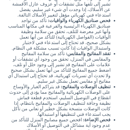
تشير إلى تلفها مثل تشققات أو عزوف عازل الأقمشة
عن الأسلاك، إذا وجدت أي شيء غير سليم، يفضل
استدعاء فني كهربائي مؤهل لتغيير الأسلاك التالفة.
فحص صناديق الكهرباء والواقيات:
تأكد من تواجد
صناديق الكهرباء الرئيسية والفرعية في مكانها المناسب
وأنها غير معرضة للتلف، تحقق من سلامة وظيفة
الواقيات (الفواصل الكهربائية) للتأكد من أنها تعمل
بشكل صحيح، قد تحتاج إلى استدعاء فني لاختبار
واستبدال الواقيات إذا كانت تسبب مشكلة في النظام.
تفقد المفاتيح والمقابس:
تأكد من سلامة المفاتيح
والمقابس في المنزل، تحقق من وجود أي تشققات أو
علامات على المفاتيح قد تشير إلى وجود خلل أو تلف،
اضغط جميع المفاتيح للتأكد من أنها تعمل بشكل صحيح
ولا تحدث أي تسربات كهربائية، قد تحتاج إلى استبدال أي
مفاتيح أو مقابس تعمل بشكل غير سليم.
تنظيف الوصلات والمفاتيح:
قد يتراكم الغبار والأوساخ
على الوصلات الكهربائية والمفاتيح مما يؤدي إلى حدوث
انقطاع في التوصيل السليم، استخدم قطعة قماش
نظيفة وجافة لتنظيف الوصلات والمفاتيح بانتظام، إذا
كانت الوصلات متسخة بشكل خطير أو تعاني من تآكل
يجب استدعاء فني لتنظيفها أو استبدالها.
فحص الإضاءة:
افحص جميع مصابيح المنزل للتأكد من
عدم وجود أية مشاكل في التوصيل أو الأسلاك