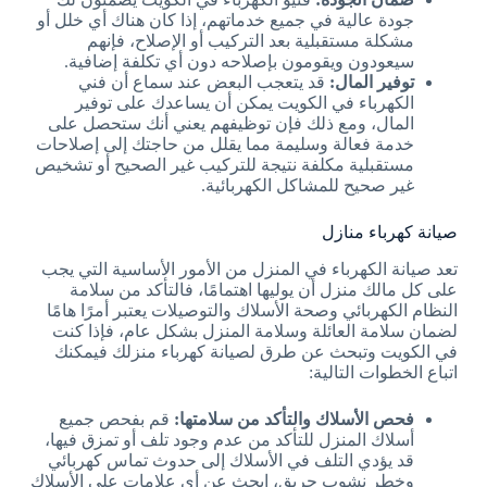
جودة عالية في جميع خدماتهم، إذا كان هناك أي خلل أو
مشكلة مستقبلية بعد التركيب أو الإصلاح، فإنهم
سيعودون ويقومون بإصلاحه دون أي تكلفة إضافية.
توفير المال:
قد يتعجب البعض عند سماع أن فني
الكهرباء في الكويت يمكن أن يساعدك على توفير
المال، ومع ذلك فإن توظيفهم يعني أنك ستحصل على
خدمة فعالة وسليمة مما يقلل من حاجتك إلى إصلاحات
مستقبلية مكلفة نتيجة للتركيب غير الصحيح أو تشخيص
غير صحيح للمشاكل الكهربائية.
صيانة كهرباء منازل
تعد صيانة الكهرباء في المنزل من الأمور الأساسية التي يجب
على كل مالك منزل أن يوليها اهتمامًا، فالتأكد من سلامة
النظام الكهربائي وصحة الأسلاك والتوصيلات يعتبر أمرًا هامًا
لضمان سلامة العائلة وسلامة المنزل بشكل عام، فإذا كنت
في الكويت وتبحث عن طرق لصيانة كهرباء منزلك فيمكنك
اتباع الخطوات التالية:
فحص الأسلاك والتأكد من سلامتها:
قم بفحص جميع
أسلاك المنزل للتأكد من عدم وجود تلف أو تمزق فيها،
قد يؤدي التلف في الأسلاك إلى حدوث تماس كهربائي
وخطر نشوب حريق، ابحث عن أي علامات على الأسلاك